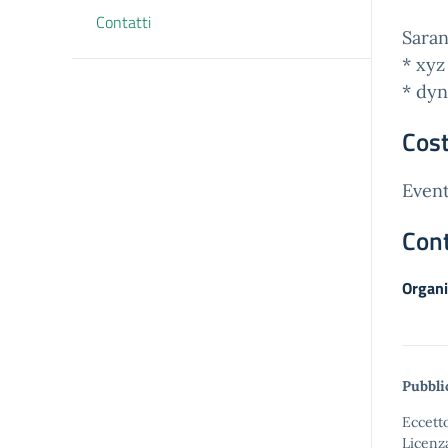
Contatti
Saran
* xyz
* dy
Cost
Event
Cont
Organi
Pubbli
Eccetto
Licenz