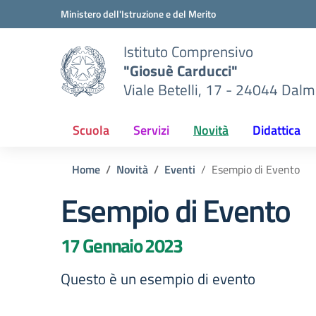
Vai ai contenuti
Vai al menu di navigazione
Vai al footer
Ministero dell'Istruzione e del Merito
Istituto Comprensivo
"Giosuè Carducci"
Viale Betelli, 17 - 24044 Dalm
Scuola
Servizi
Novità
Didattica
Home
Novità
Eventi
Esempio di Evento
Esempio di Evento
17 Gennaio 2023
Questo è un esempio di evento