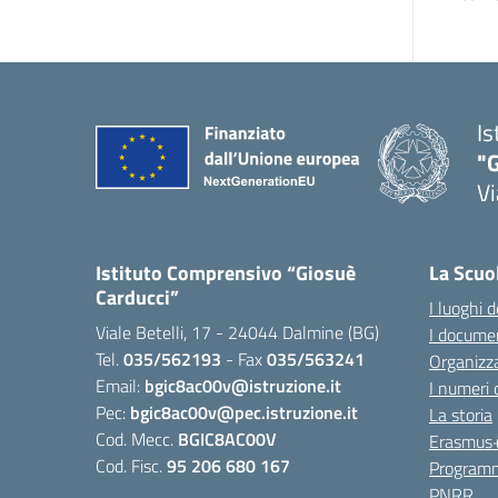
Is
"
Vi
Istituto Comprensivo “Giosuè
La Scuo
Carducci”
I luoghi d
Viale Betelli, 17 - 24044 Dalmine (BG)
I documen
Tel.
035/562193
- Fax
035/563241
Organizz
Email:
bgic8ac00v@istruzione.it
I numeri 
Pec:
bgic8ac00v@pec.istruzione.it
La storia
Cod. Mecc.
BGIC8AC00V
Erasmus
Cod. Fisc.
95 206 680 167
Programm
PNRR