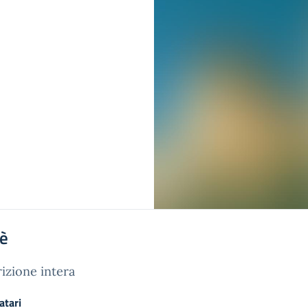
'è
izione intera
atari