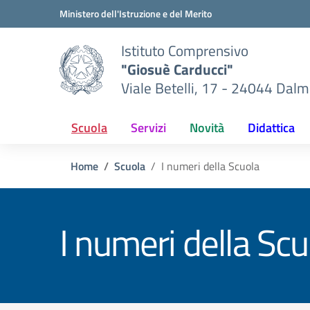
Vai ai contenuti
Vai al menu di navigazione
Vai al footer
Ministero dell'Istruzione e del Merito
Istituto Comprensivo
"Giosuè Carducci"
Viale Betelli, 17 - 24044 Dalm
Scuola
Servizi
Novità
Didattica
Home
Scuola
I numeri della Scuola
I numeri della Scu