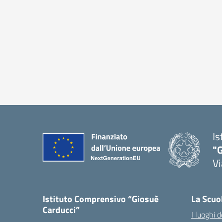
Is
"
Vi
Istituto Comprensivo “Giosuè
La Scuo
Carducci”
I luoghi d